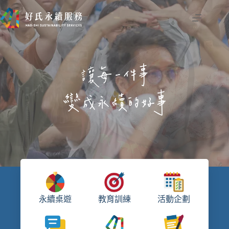
跳
至
主
要
內
容
永續桌遊
教育訓練
活動企劃