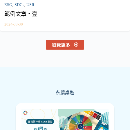
ESG
,
SDGs
,
USR
範例文章・壹
2024-08-30
瀏覽更多
永續桌遊