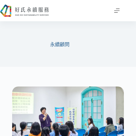
跳
至
主
要
內
容
永續顧問