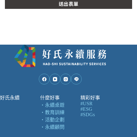
送出表單
好氏永續
什麼好事
精彩好事
#USR
・
永續桌遊
#ESG
・
教育訓練
#SDGs
・
活動企劃
・
永續顧問