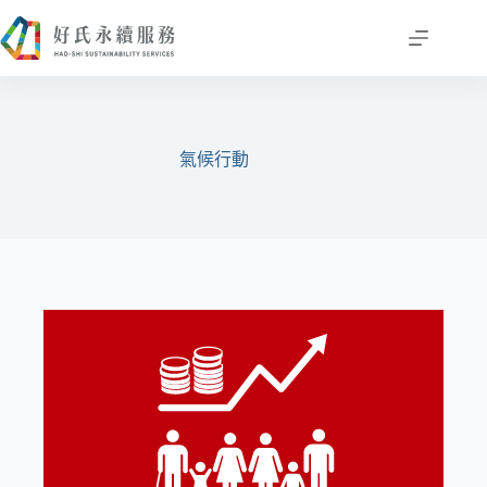
跳
至
主
要
內
容
氣候行動