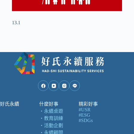
13.1
好氏永續
什麼好事
精彩好事
#USR
・
永續桌遊
#ESG
・
教育訓練
#SDGs
・
活動企劃
・
永續顧問