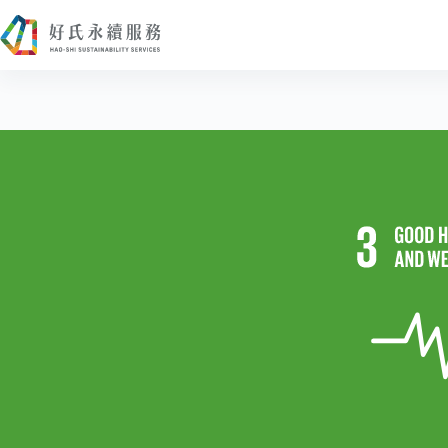
跳
至
主
要
內
容