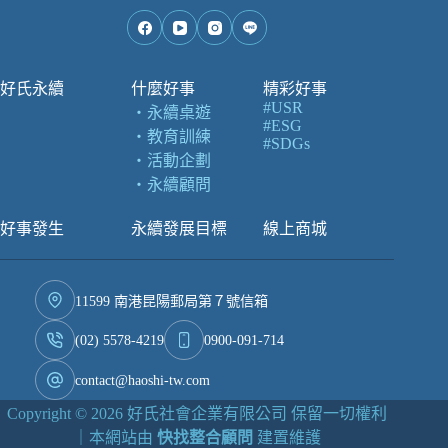
好氏永續
什麼好事
精彩好事
#USR
・
永續桌遊
#ESG
・
教育訓練
#SDGs
・
活動企劃
・
永續顧問
好事發生
永續發展目標
線上商城
11599 南港昆陽郵局第７號信箱
(02) 5578-4219
0900-091-714
contact@haoshi-tw.com
Copyright © 2026 好氏社會企業有限公司 保留一切權利
｜本網站由
快找整合顧問
建置維護